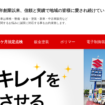
7年創業以来、信頼と実績で地域の皆様に愛され続けてい
動車は車検・整備・鈑金・塗装・新車・中古車販売など
に関するお悩みに誠実に対応する事をお約束致します。
ーもお任せください
2ケ月法定点検
鈑金塗装
ポリマー
電子制御