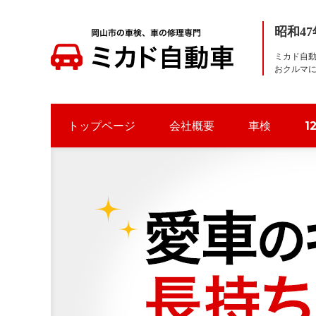
昭和4
ミカド自
おクルマ
ミカド自動車
岡山県岡山市 予算に合わせて2種類の車検、板金塗装、ポリマ
トップページ
会社概要
車検
1