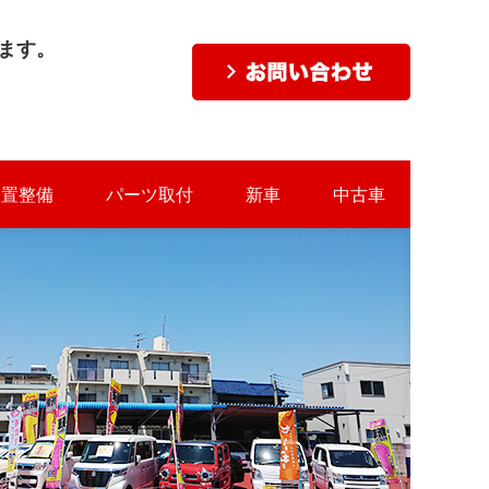
ます。
装置整備
パーツ取付
新車
中古車